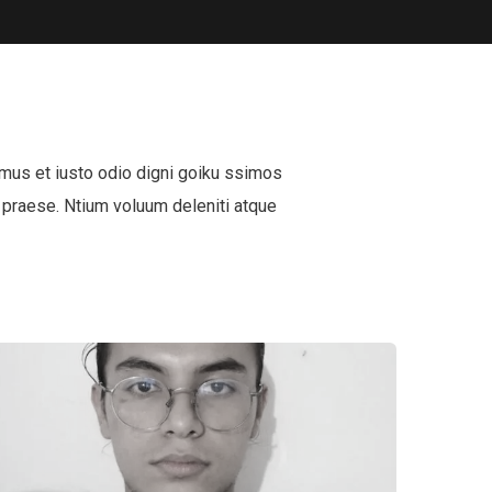
mus et iusto odio digni goiku ssimos
 praese. Ntium voluum deleniti atque