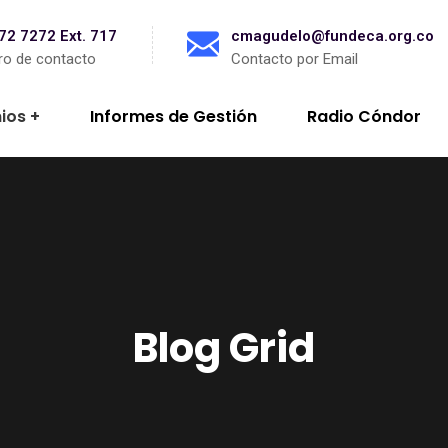
872 7272 Ext. 717
cmagudelo@fundeca.org.co
o de contacto
Contacto por Email
ios
Informes de Gestión
Radio Cóndor
Blog Grid