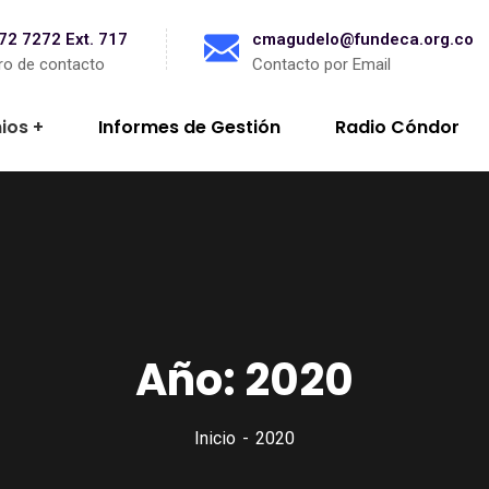
872 7272 Ext. 717
cmagudelo@fundeca.org.co
o de contacto
Contacto por Email
ios
Informes de Gestión
Radio Cóndor
Año:
2020
Inicio
2020