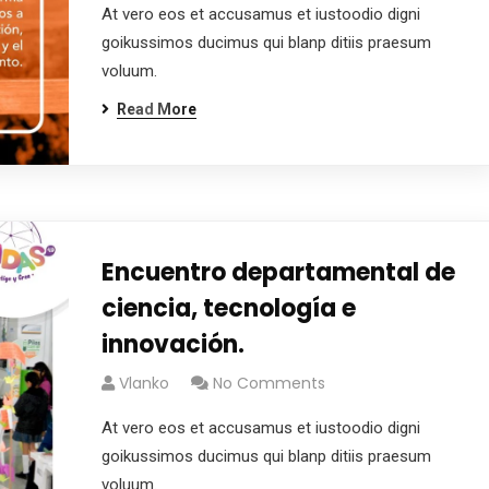
At vero eos et accusamus et iustoodio digni
goikussimos ducimus qui blanp ditiis praesum
voluum.
Read More
Encuentro departamental de
ciencia, tecnología e
innovación.
Vlanko
No Comments
At vero eos et accusamus et iustoodio digni
goikussimos ducimus qui blanp ditiis praesum
voluum.