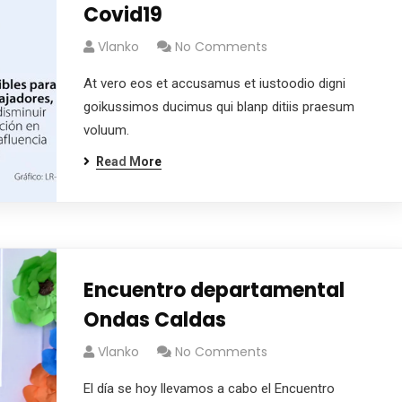
Covid19
Vlanko
No Comments
At vero eos et accusamus et iustoodio digni
goikussimos ducimus qui blanp ditiis praesum
voluum.
Read More
Encuentro departamental
Ondas Caldas
Vlanko
No Comments
El día se hoy llevamos a cabo el Encuentro